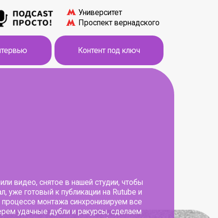
Университет
Проспект вернадского
Контент под ключ
тое в нашей студии, чтобы
 к публикации на Rutube и
тажа синхронизируем все
убли и ракурсы, сделаем
жим по желанию фоновую
субтитры.