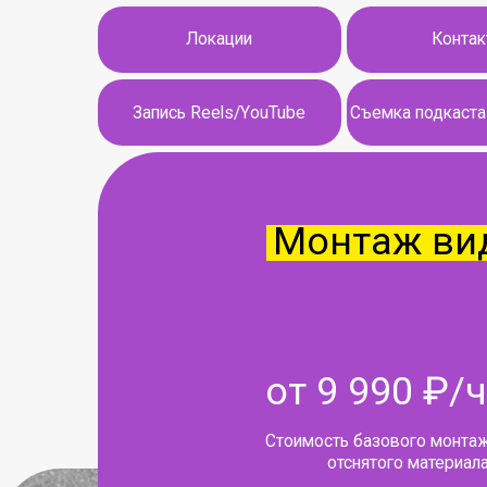
Локации
Контакты
Запись Reels/YouTube
Съемка подкаста на 3 к
Монтаж видео
от 9 990 ₽/час
Стоимость базового монтажа за ча
отснятого материала
Финальный результат предоставляетс
течении 2х недель