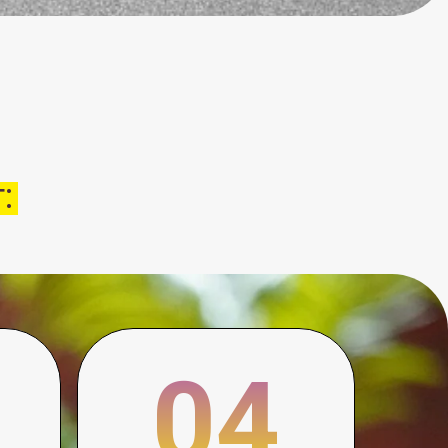
04
Цвето- и
звукокоррекцию