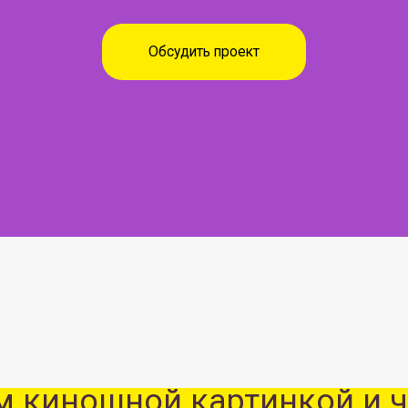
иношной картинкой и чисте
 повышения ваших просмотр
кусировка по глазам
Насыщенный глубокий
ове ИИ
кадр
точное отслеживание
Отличное качество
ьном времени
изображения
 видео в 4К
Цветопередача