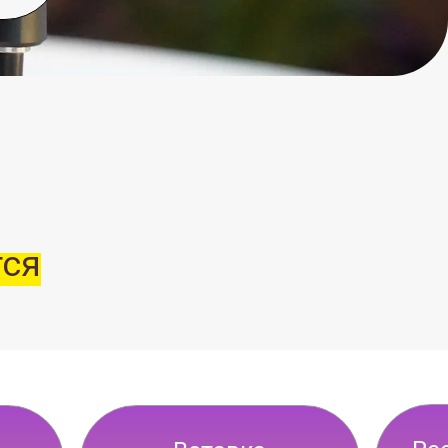
Reels из подкаст
Вставка
дополнительных
(динамичная склейк
роликов
планов, фоновая
музыка и субтитры
500 ₽/шт.
1 500 ₽/шт.