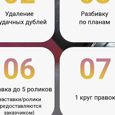
06
07
до 5 роликов
1 круг правок
вки/ролики
ставляются
азчиком)