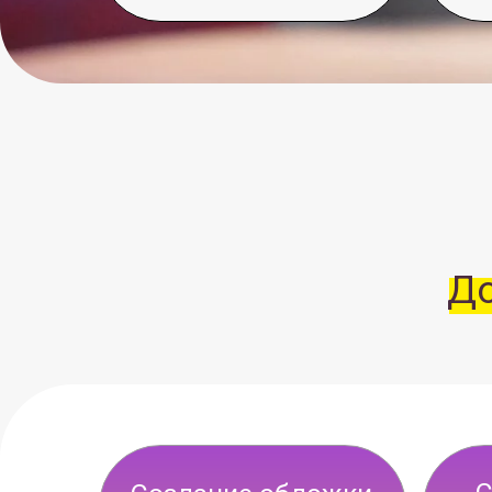
Допо
Созда
Создание обложки
длит
для Rutube и др.
до
площадок
2
1 500 ₽