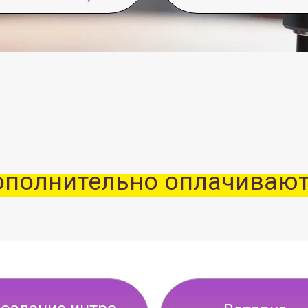
лнительно оплачиваются
ние интро
Вставка
ельностью
дополнительных
 90 сек.
плашек/банеров
 000 ₽
500 ₽/шт.