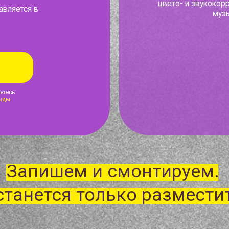
пишем и смонтируем.
нется только разместить