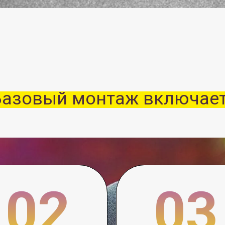
овый монтаж включает:
02
03
аление
Разбивку
ных дублей
по планам