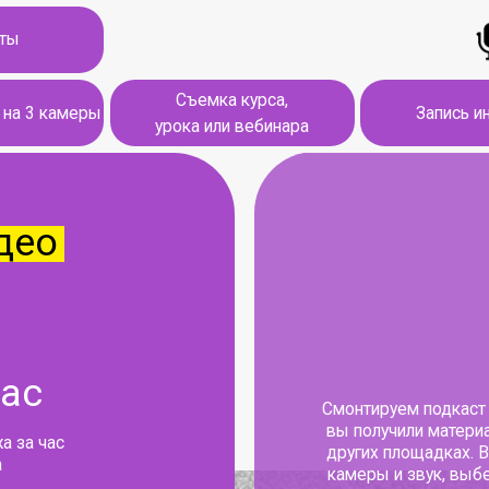
Съемка курса,
амеры
Запись интервью
урока или вебинара
Смонтируем подкаст или видео, сня
вы получили материал, уже готовый
с
других площадках. В процессе мон
камеры и звук, выберем удачные д
цвето- и звукокоррекцию, нало
я в
музыку и добавим 