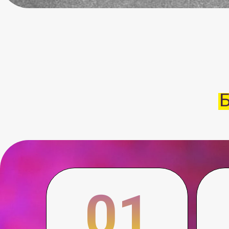
Баз
01
Сведение
Уд
изображения
неудач
с камер и звука
с микрофонов