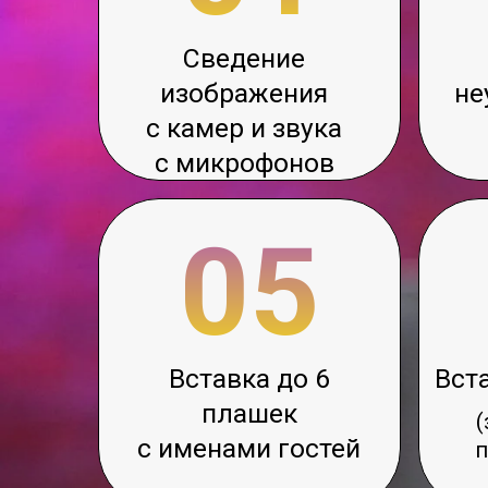
05
Вставка до 6
Вставка 
плашек
(заста
с именами гостей
предо
зак