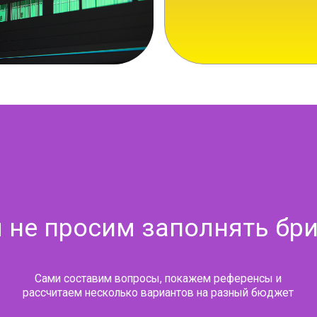
Сами составим вопросы, покажем референсы и
ссчитаем несколько вариантов на разный бюджет
Обсудить проект