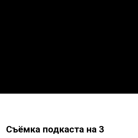
ЛОГОТИП
Команда
Персона
Цены
FAQ
Съёмка подкаста на 3